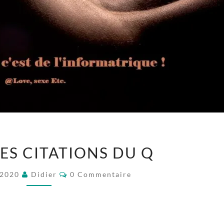
LES
TES CITATIONS DU Q
PETITES
CITATIONS
Commentaires
 2020
Didier
0 Commentaire
DU
Q