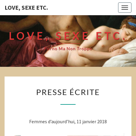
LOVE, SEXE ETC.
Togg
navig
LOVE, SEXE ETC.
Porno Ma Non Troppo
PRESSE
PRESSE ÉCRITE
ÉCRITE
Femmes d’aujourd’hui, 11 janvier 2018