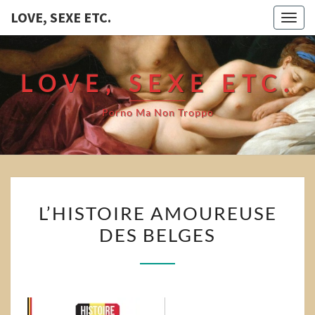
LOVE, SEXE ETC.
Togg
navig
LOVE, SEXE ETC.
Porno Ma Non Troppo
L’HISTOIRE
L’HISTOIRE AMOUREUSE
AMOUREUSE
DES BELGES
DES
BELGES