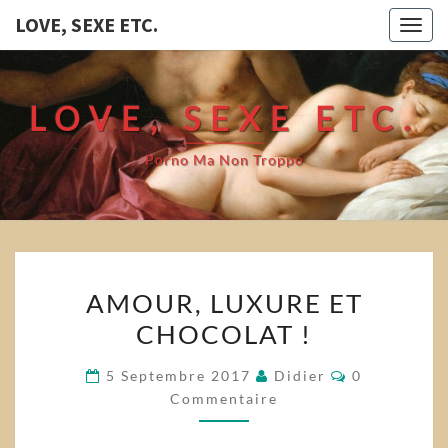
LOVE, SEXE ETC.
Togg
navig
LOVE, SEXE ETC.
Porno Ma Non Troppo
AMOUR,
AMOUR, LUXURE ET
LUXURE
CHOCOLAT !
ET
CHOCOLAT
Commentair
5 Septembre 2017
Didier
0
!
Commentaire