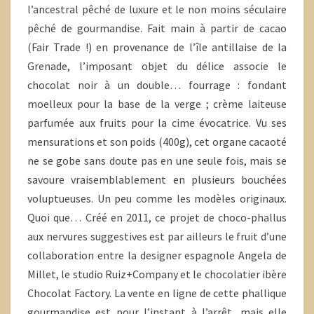
l’ancestral pêché de luxure et le non moins séculaire
pêché de gourmandise. Fait main à partir de cacao
(Fair Trade !) en provenance de l’île antillaise de la
Grenade, l’imposant objet du délice associe le
chocolat noir à un double… fourrage : fondant
moelleux pour la base de la verge ; crème laiteuse
parfumée aux fruits pour la cime évocatrice. Vu ses
mensurations et son poids (400g), cet organe cacaoté
ne se gobe sans doute pas en une seule fois, mais se
savoure vraisemblablement en plusieurs bouchées
voluptueuses. Un peu comme les modèles originaux.
Quoi que… Créé en 2011, ce projet de choco-phallus
aux nervures suggestives est par ailleurs le fruit d’une
collaboration entre la designer espagnole Angela de
Millet, le studio Ruiz+Company et le chocolatier ibère
Chocolat Factory. La vente en ligne de cette phallique
gourmandise est pour l’instant à l’arrêt, mais elle