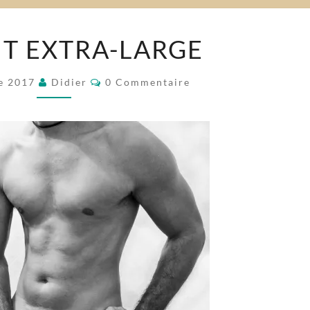
GABARIT
T EXTRA-LARGE
EXTRA-
LARGE
Commentaires
e 2017
Didier
0 Commentaire