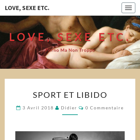
LOVE, SEXE ETC.
Togg
navig
LOVE, SEXE ETC.
Porno Ma Non Troppo
SPORT
SPORT ET LIBIDO
ET
LIBIDO
Commentaires
3 Avril 2018
Didier
0 Commentaire