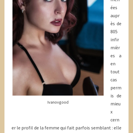
ées
aupr
ès de
805
infir
mièr
es a
en
tout
cas
perm
is de
Ivanovgood
mieu
x
cern
er le profil de la femme qui fait parfois semblant : elle