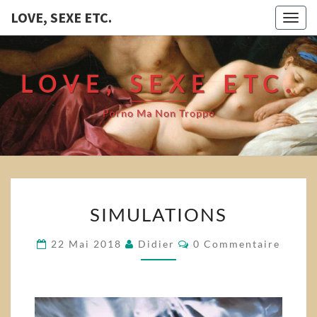
LOVE, SEXE ETC.
Togg
navig
LOVE, SEXE ETC.
Porno Ma Non Troppo
SIMULATIONS
SIMULATIONS
Commentaires
22 Mai 2018
Didier
0 Commentaire