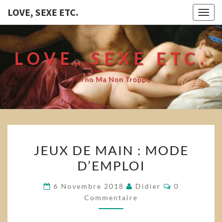
LOVE, SEXE ETC.
Togg
navig
LOVE, SEXE ETC.
Porno Ma Non Troppo
JEUX
JEUX DE MAIN : MODE
DE
D’EMPLOI
MAIN
:
Commentair
6 Novembre 2018
Didier
0
MODE
Commentaire
D’EMPLOI