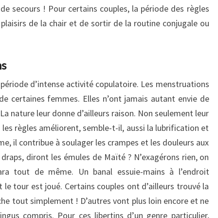
 de secours ! Pour certains couples, la période des règles
s plaisirs de la chair et de sortir de la routine conjugale ou
ns
 période d’intense activité copulatoire. Les menstruations
o de certaines femmes. Elles n’ont jamais autant envie de
La nature leur donne d’ailleurs raison. Non seulement leur
 les règles améliorent, semble-t-il, aussi la lubrification et
e, il contribue à soulager les crampes et les douleurs aux
s draps, diront les émules de Maïté ? N’exagérons rien, on
ara tout de même. Un banal essuie-mains à l’endroit
 le tour est joué. Certains couples ont d’ailleurs trouvé la
che tout simplement ! D’autres vont plus loin encore et ne
lingus compris. P
our ces libertins d’un genre particulier,