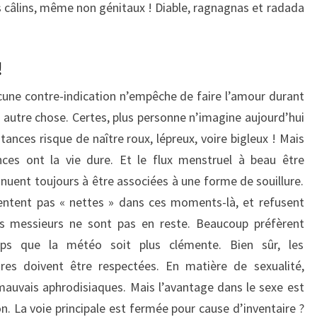
s câlins, même non génitaux ! Diable, ragnagnas et radada
!
une contre-indication n’empêche de faire l’amour durant
 autre chose. Certes, plus personne n’imagine aujourd’hui
ances risque de naître roux, lépreux, voire bigleux ! Mais
ances ont la vie dure. Et le flux menstruel à beau être
inuent toujours à être associées à une forme de souillure.
entent pas « nettes » dans ces moments-là, et refusent
es messieurs ne sont pas en reste. Beaucoup préfèrent
emps que la météo soit plus clémente. Bien sûr, les
es doivent être respectées. En matière de sexualité,
mauvais aphrodisiaques. Mais l
’avantage dans le sexe est
on. La voie principale est fermée pour cause d’inventaire ?