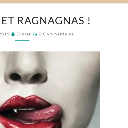
RADADA
ET RAGNAGNAS !
ET
RAGNAGNAS
Commentaires
 2019
Didier
0 Commentaire
!