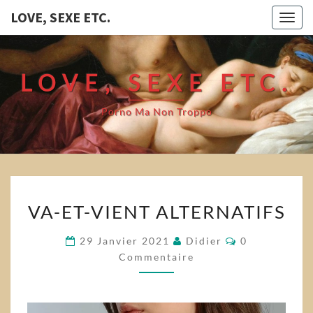
LOVE, SEXE ETC.
Togg
navig
LOVE, SEXE ETC.
Porno Ma Non Troppo
VA-
VA-ET-VIENT ALTERNATIFS
ET-
VIENT
Commentaire
29 Janvier 2021
Didier
0
ALTERNATIFS
Commentaire