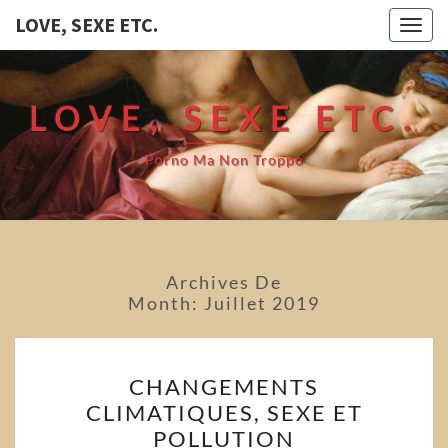
LOVE, SEXE ETC.
Togg
navig
LOVE, SEXE ETC.
Porno Ma Non Troppo
Archives De
Month:
Juillet 2019
CHANGEMENTS
CHANGEMENTS
CLIMATIQUES,
CLIMATIQUES, SEXE ET
SEXE
POLLUTION
ET