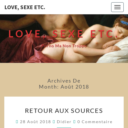
LOVE, SEXE ETC.
Togg
navig
LOVE, SEXE ETC.
Porno Ma Non Troppo
Archives De
Month:
Août 2018
RETOUR
RETOUR AUX SOURCES
AUX
SOURCES
Commentaires
28 Août 2018
Didier
0 Commentaire