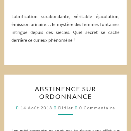
Lubrification surabondante, véritable éjaculation,
émission urinaire… le mystère des femmes fontaines
intrigue depuis des siècles. Quel secret se cache
derrière ce curieux phénomène ?
ABSTINENCE
ABSTINENCE SUR
SUR
ORDONNANCE
ORDONNANCE
Commentaires
14 Août 2018
Didier
0 Commentaire
Les médicaments ne sont pas toujours sans effet sur