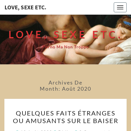
LOVE, SEXE ETC.
Togg
navig
LOVE, SEXE ETC.
Porno Ma Non Troppo
Archives De
Month:
Août 2020
QUELQUES
QUELQUES FAITS ÉTRANGES
FAITS
OU AMUSANTS SUR LE BAISER
ÉTRANGES
OU
Commentaires