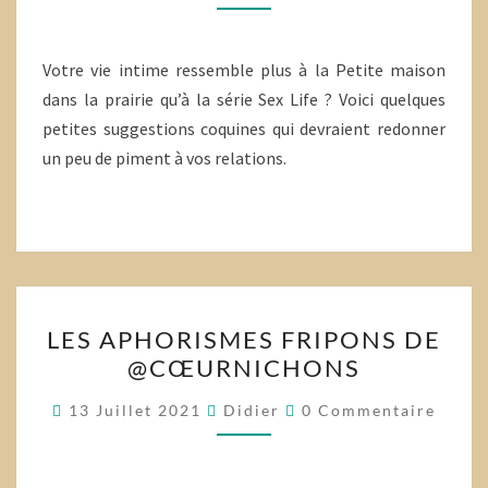
Votre vie intime ressemble plus à la Petite maison
dans la prairie qu’à la série Sex Life ? Voici quelques
petites suggestions coquines qui devraient redonner
un peu de piment à vos relations.
LES
LES APHORISMES FRIPONS DE
APHORISMES
@CŒURNICHONS
FRIPONS
DE
Commentaires
13 Juillet 2021
Didier
0 Commentaire
@CŒURNICHONS