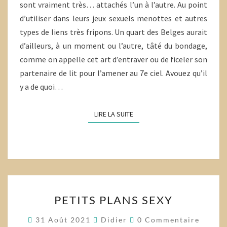
sont vraiment très… attachés l’un à l’autre. Au point
d’utiliser dans leurs jeux sexuels menottes et autres
types de liens très fripons. Un quart des Belges aurait
d’ailleurs, à un moment ou l’autre, tâté du bondage,
comme on appelle cet art d’entraver ou de ficeler son
partenaire de lit pour l’amener au 7e ciel. Avouez qu’il
y a de quoi…
LIRE LA SUITE
LIRE LA SUITE
PETITS
PETITS PLANS SEXY
PLANS
SEXY
Commentaires
31 Août 2021
Didier
0 Commentaire