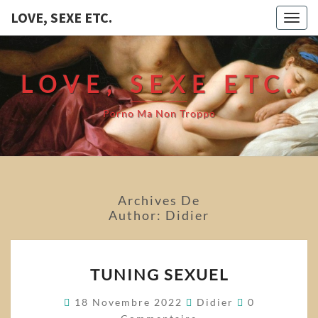
LOVE, SEXE ETC.
Togg
navig
LOVE, SEXE ETC.
Porno Ma Non Troppo
Archives De
Author:
Didier
TUNING
TUNING SEXUEL
SEXUEL
Commentair
18 Novembre 2022
Didier
0