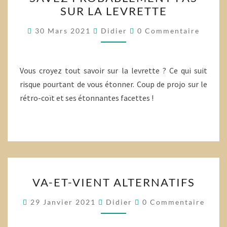
QUE
SUR LA LEVRETTE
VOUS
NE
Commentaires
30 Mars 2021
Didier
0 Commentaire
SAVEZ
PROBABLEMENT
PAS
Vous croyez tout savoir sur la levrette ? Ce qui suit
SUR
risque pourtant de vous étonner. Coup de projo sur le
LA
rétro-coït et ses étonnantes facettes !
LEVRETTE
VA-
VA-ET-VIENT ALTERNATIFS
ET-
VIENT
Commentaires
29 Janvier 2021
Didier
0 Commentaire
ALTERNATIFS