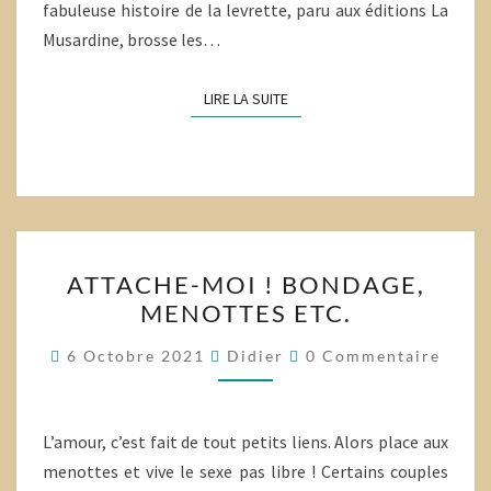
fabuleuse histoire de la levrette, paru aux éditions La
Musardine, brosse les…
LIRE LA SUITE
LIRE LA SUITE
ATTACHE-
ATTACHE-MOI ! BONDAGE,
MOI
MENOTTES ETC.
!
BONDAGE,
Commentaires
6 Octobre 2021
Didier
0 Commentaire
MENOTTES
ETC.
L’amour, c’est fait de tout petits liens. Alors place aux
menottes et vive le sexe pas libre ! Certains couples