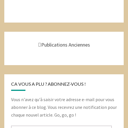
Navigation
au
Publications Anciennes
sein
des
articles
CA VOUS A PLU ? ABONNEZ-VOUS !
Vous n'avez qu'à saisir votre adresse e-mail pour vous
abonner à ce blog. Vous recevrez une notification pour
chaque nouvel article. Go, go, go !