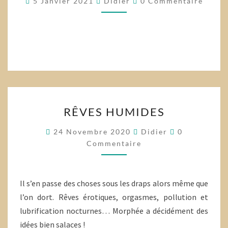
5 Janvier 2021
Didier
0 Commentaire
RÊVES
RÊVES HUMIDES
HUMIDES
Commentair
24 Novembre 2020
Didier
0
Commentaire
Il s’en passe des choses sous les draps alors même que
l’on dort. Rêves érotiques, orgasmes, pollution et
lubrification nocturnes… Morphée a décidément des
idées bien salaces !