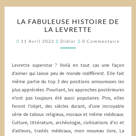
LA
LA FABULEUSE HISTOIRE DE
FABULEUSE
LA LEVRETTE
HISTOIRE
DE
Commentaires
11 Avril 2022
Didier
0 Commentaire
LA
LEVRETTE
Levrette superstar ? Voilà en tout cas une façon
d’aimer qui laisse peu de monde indifférent. Elle fait
même partie du top 3 des positions amoureuses les
plus appréciées. Pourtant, les approches postérieures
n’ont pas toujours été aussi populaires. Pire, elles
feront l’objet, des siècles durant, d’une incroyable
série de tabous religieux, moraux et même médicaux.
Culture, littérature, archéologie, civilisations d’ici et
d’ailleurs, traités médicaux, mon nouveau livre, La