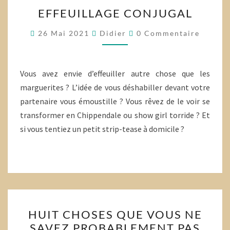
EFFEUILLAGE
EFFEUILLAGE CONJUGAL
CONJUGAL
Commentaires
26 Mai 2021
Didier
0 Commentaire
Vous avez envie d’effeuiller autre chose que les
marguerites ? L’idée de vous déshabiller devant votre
partenaire vous émoustille ? Vous rêvez de le voir se
transformer en Chippendale ou show girl torride ? Et
si vous tentiez un petit strip-tease à domicile ?
HUIT
HUIT CHOSES QUE VOUS NE
CHOSES
SAVEZ PROBABLEMENT PAS