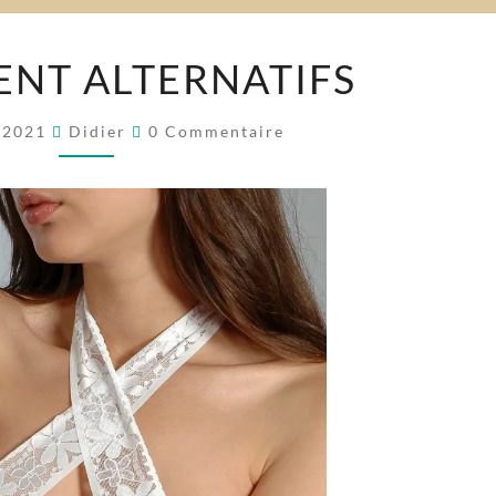
VA-
IENT ALTERNATIFS
ET-
VIENT
Commentaires
r 2021
Didier
0 Commentaire
ALTERNATIFS