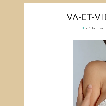
VA-ET-V
29 Janvie