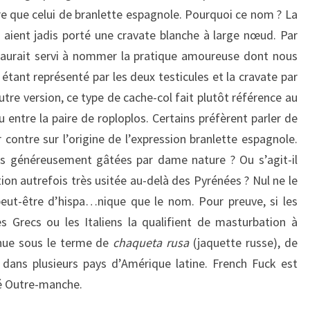
 que celui de branlette espagnole. Pourquoi ce nom ? La
s aient jadis porté une cravate blanche à large nœud. Par
e aurait servi à nommer la pratique amoureuse dont nous
tant représenté par les deux testicules et la cravate par
utre version, ce type de cache-col fait plutôt référence au
eu entre la paire de roploplos. Certains préfèrent parler de
r contre sur l’origine de l’expression branlette espagnole.
lus généreusement gâtées par dame nature ? Ou s’agit-il
on autrefois très usitée au-delà des Pyrénées ? Nul ne le
s peut-être d’hispa…nique que le nom. Pour preuve, si les
s Grecs ou les Italiens la qualifient de masturbation à
nnue sous le terme de
chaqueta rusa
(jaquette russe), de
dans plusieurs pays d’Amérique latine. French Fuck est
ué Outre-manche.