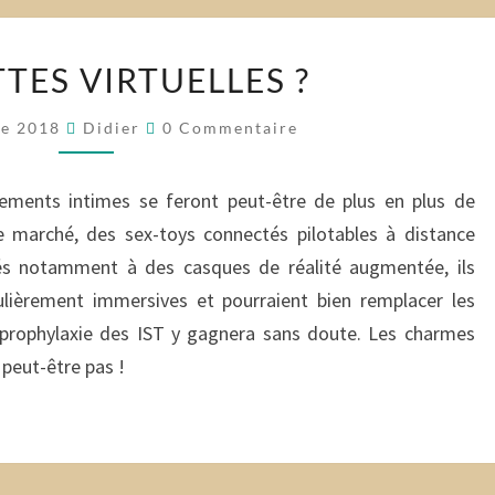
GALIPETTES
TES VIRTUELLES ?
VIRTUELLES
?
Commentaires
re 2018
Didier
0 Commentaire
hements intimes se feront peut-être de plus en plus de
le marché, des sex-toys connectés pilotables à distance
és notamment à des casques de réalité augmentée, ils
ulièrement immersives et pourraient bien remplacer les
a prophylaxie des IST y gagnera sans doute. Les charmes
peut-être pas !