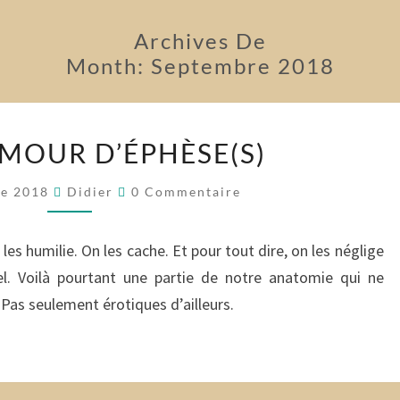
Archives De
Month:
Septembre 2018
POUR
AMOUR D’ÉPHÈSE(S)
L’AMOUR
D’ÉPHÈSE(S)
Commentaires
re 2018
Didier
0 Commentaire
les humilie. On les cache. Et pour tout dire, on les néglige
. Voilà pourtant une partie de notre anatomie qui ne
Pas seulement érotiques d’ailleurs.