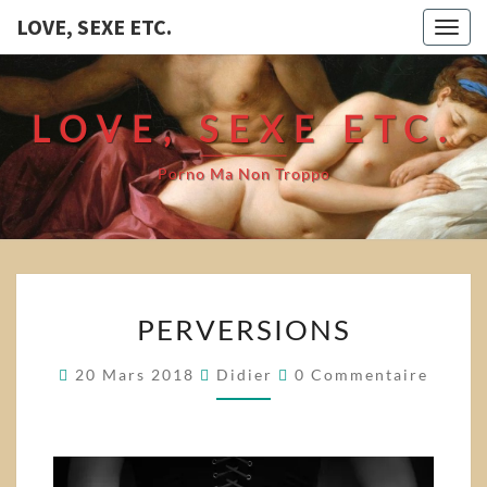
LOVE, SEXE ETC.
Togg
navig
LOVE, SEXE ETC.
Porno Ma Non Troppo
PERVERSIONS
PERVERSIONS
Commentaires
20 Mars 2018
Didier
0 Commentaire